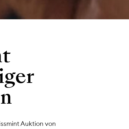
nt
iger
en
issmint Auktion von