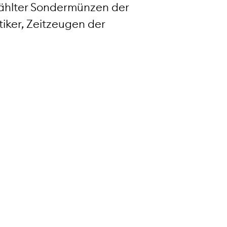
ählter Sondermünzen der
iker, Zeitzeugen der
h NGC mit einem offiziellen
ifiziert. Die Numismatic Guaranty
 weltweit grösste und
abhängige Bewertungsservice für
GC mehr als 58 Millionen Münzen
zelne durch die
arantie abgesichert ist. NGC
 Vollzeit-Münzsachverständige