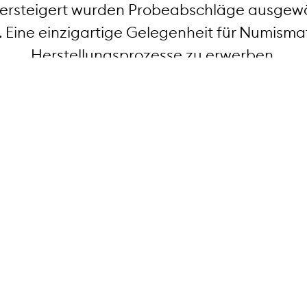
Versteigert wurden Probeabschläge ausgew
. Eine einzigartige Gelegenheit für Numismat
Herstellungsprozesse zu erwerben.
NGC-Label
em Weg zur definitiven
Alle Münzen wurden durc
 der Swissmint
Label der Swissmint zert
en Aspekte wie die
Company (NGC®) ist der
Ausprägung, das
vertrauenswürdigste un
Qualitäts- und optische
Münzen. Seit 1987 hat N
llen, dass jede Münze,
bewertet, wobei jede ein
chster Güte ist.
branchenführende NGC-G
beschäftigt mehr als 30