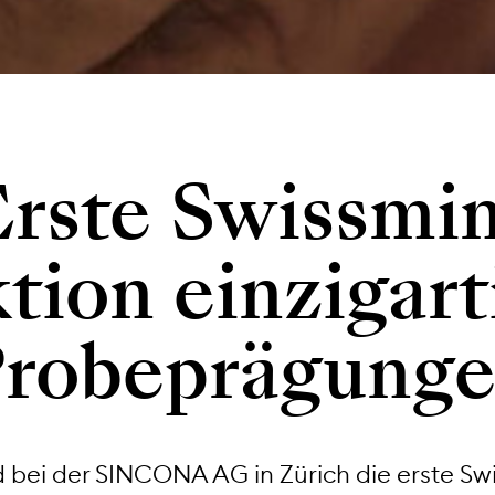
rste Swissmi
tion einzigart
robeprägung
 bei der SINCONA AG in Zürich die erste Sw