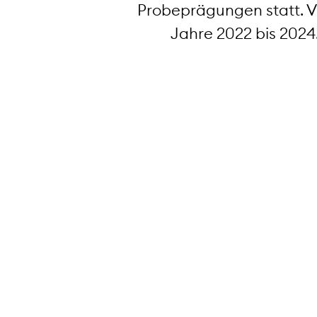
Probeprägungen statt. 
Jahre 2022 bis 2024
Probeprägungen
Dies sind Einzelstücke, die auf d
Ausführung einer Sondermünze in
hergestellt werden. Hierbei wer­d
Mattierung, die Veredelung, die 
Aussehen, der Prägedruck sowie 
Merkmale geprüft, um sicherzuste
die die Swissmint verlässt, von hö