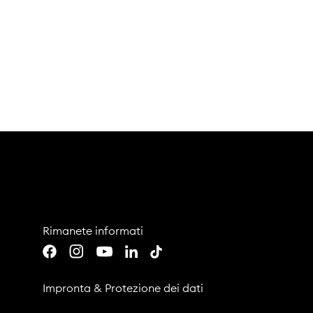
Intervista con Jan Niklas Betz
Leggere l’articolo
Rimanete informati
Youtube
LinkedIn
TikTok
Facebook
Instagram
Impronta
&
Protezione dei dati