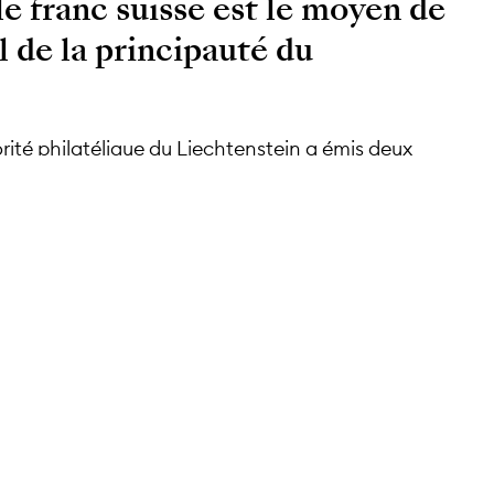
le franc suisse est le moyen de
l de la principauté du
rité philatélique du Liechtenstein a émis deux
ent pour célébrer ce centenaire et les longues
artenaire douanier et monétaire de la principauté.