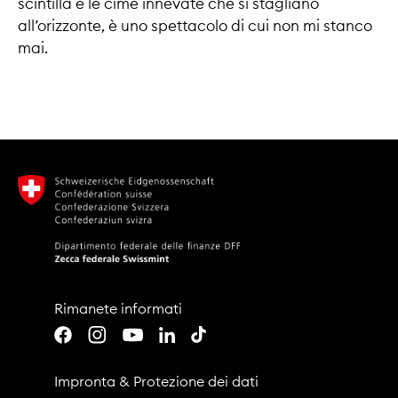
scintilla e le cime innevate che si stagliano
all’orizzonte, è uno spettacolo di cui non mi stanco
mai.
Rimanete informati
Youtube
LinkedIn
TikTok
Facebook
Instagram
Impronta
&
Protezione dei dati