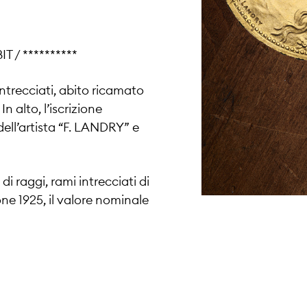
T / **********
 intrecciati, abito ricamato
n alto, l’iscrizione
dell’artista “F. LANDRY” e
i raggi, rami intrecciati di
ne 1925, il valore nominale