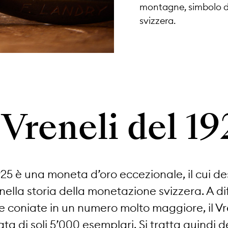
montagne, simbolo del
svizzera.
l Vreneli del 19
1925 è una moneta d’oro eccezionale, il cui desi
ella storia della monetazione svizzera. A di
e coniate in un numero molto maggiore, il Vr
ata di soli 5’000 esemplari. Si tratta quindi d