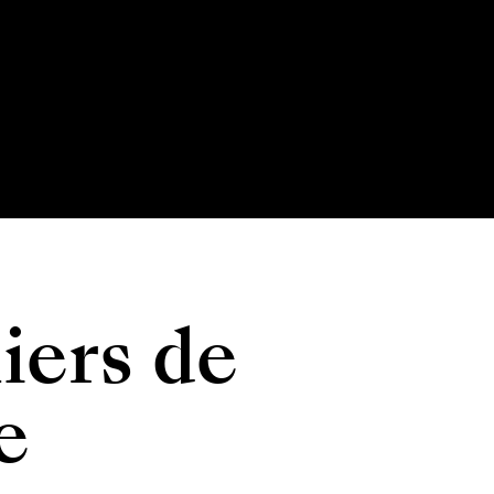
iers de
e