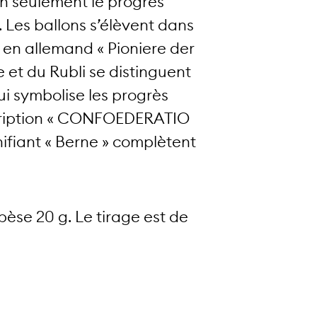
n seulement le progrès
. Les ballons s’élèvent dans
 en allemand « Pioniere der
 et du Rubli se distinguent
ui symbolise les progrès
nscription « CONFOEDERATIO
nifiant « Berne » complètent
pèse 20 g. Le tirage est de
 pièces en qualité « non mise