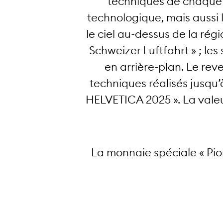
techniques de chaque 
technologique, mais aussi l
le ciel au-dessus de la ré
Schweizer Luftfahrt » ; le
en arrière-plan. Le rev
techniques réalisés jusqu
HELVETICA 2025 ». La valeur
La monnaie spéciale « Pion
3’500 exemplaires en qualité