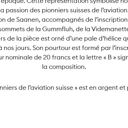
époque. Cette représentation symbolise no
a passion des pionniers suisses de l’aviation
gion de Saanen, accompagnés de l’inscription
s sommets de la Gummfluh, de la Videmanette
ers de la pièce est orné d’une pale d’hélice q
’à nos jours. Son pourtour est formé par l’i
 nominale de 20 francs et la lettre « B » sig
la composition.
niers de l’aviation suisse » est en argent et 
 « flan bruni » dans un étui, ainsi que 7’500
en circulation » dans un blister.