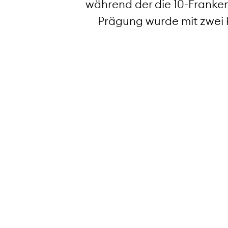
während der die 10-Franke
Prägung wurde mit zwei
Nennwert: 50 Schweizer Franken
Künstler: Remo Mascherini, Flama
Legierung: Gold 0,900
Durchmesser: 25 mm
Gewicht: 11,29 g
Ausgabedatum: 11.05.2022
Auflage
Polierte Platte im Etui: 5 000 Stück